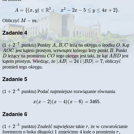
2
2
R
=
{
(
,
)
∈
:
−
2
−
5
≤
≤
4
+
2
}
.
A
x
A
y
=
{
(
x
,
y
)
∈
R
2
x
:
x
2
−
2
x
−
x
5
≤
y
≤
4
x
+
y
2
}
.
x
−
Obliczyć
.
M
−
m
M
m
Zadanie 4
−
7
1
+
2
,
,
(
punktu) Punkty
leżą na okręgu o środku
. Kąt
1
+
2
−
7
A
,
B
,
C
O
A
B
C
O
jest kątem prostym, wewnątrz którego leży punkt
. Punkt
A
O
C
B
A
O
C
B
leżący na promieniu
tego okręgu jest taki, że kąt
jest
D
C
O
A
B
D
D
C
O
A
B
D
|
|
=
24
|
|
=
7
kątem prostym. Wiedząc, że
i
, obliczyć
|
A
B
|
=
24
|
B
D
|
=
7
A
B
B
D
promień tego okręgu.
Zadanie 5
−
6
1
+
2
(
punktu) Podać najmniejsze rozwiązanie równania
1
+
2
−
6
(
−
2
)
(
−
4
)
(
−
6
)
=
3465.
x
(
x
−
2
)
(
x
−
4
)
(
x
−
6
)
=
3465.
x
x
x
x
Zadanie 6
−
5
1
+
2
(
punktu) Znaleźć największe takie
, że w czworościanie
1
+
2
−
5
r
r
1
4
foremnym o boku długości
zmieścimy
kule o promieniu
,
1
4
r
r