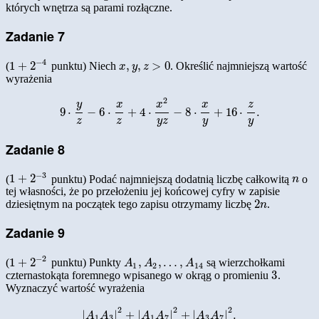
których wnętrza są parami rozłączne.
Zadanie 7
−
4
1
+
2
,
,
>
0
(
punktu) Niech
. Określić najmniejszą wartość
1
+
2
−
4
x
,
y
,
z
>
0
x
y
z
wyrażenia
2
y
x
x
x
z
9
⋅
−
6
⋅
+
4
⋅
−
8
⋅
+
16
⋅
.
9
⋅
y
z
−
6
⋅
x
z
+
4
⋅
x
2
y
z
−
8
⋅
x
y
+
16
⋅
z
y
.
z
z
y
z
y
y
Zadanie 8
−
3
1
+
2
(
punktu) Podać najmniejszą dodatnią liczbę całkowitą
o
1
+
2
−
3
n
n
tej własności, że po przełożeniu jej końcowej cyfry w zapisie
2
dziesiętnym na początek tego zapisu otrzymamy liczbę
.
2
n
n
Zadanie 9
−
2
1
+
2
,
,
…
,
(
punktu) Punkty
są wierzchołkami
1
+
2
−
2
A
1
,
A
2
,
…
,
A
14
A
A
A
1
2
14
3
czternastokąta foremnego wpisanego w okrąg o promieniu
.
3
Wyznaczyć wartość wyrażenia
2
2
2
|
|
+
|
|
+
|
|
.
|
A
1
A
3
|
2
+
|
A
1
A
7
|
2
+
|
A
3
A
7
|
2
.
A
A
A
A
A
A
1
3
1
7
3
7