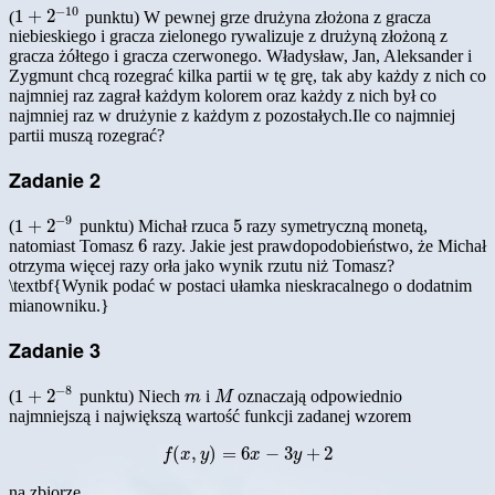
−
10
1
+
2
(
punktu) W pewnej grze drużyna złożona z gracza
1
+
2
−
10
niebieskiego i gracza zielonego rywalizuje z drużyną złożoną z
gracza żółtego i gracza czerwonego. Władysław, Jan, Aleksander i
Zygmunt chcą rozegrać kilka partii w tę grę, tak aby każdy z nich co
najmniej raz zagrał każdym kolorem oraz każdy z nich był co
najmniej raz w drużynie z każdym z pozostałych.Ile co najmniej
partii muszą rozegrać?
Zadanie 2
−
9
1
+
2
5
(
punktu) Michał rzuca
razy symetryczną monetą,
1
+
2
−
9
5
6
natomiast Tomasz
razy. Jakie jest prawdopodobieństwo, że Michał
6
otrzyma więcej razy orła jako wynik rzutu niż Tomasz?
\textbf{Wynik podać w postaci ułamka nieskracalnego o dodatnim
mianowniku.}
Zadanie 3
−
8
1
+
2
(
punktu) Niech
i
oznaczają odpowiednio
1
+
2
−
8
m
M
m
M
najmniejszą i największą wartość funkcji zadanej wzorem
(
,
)
=
6
−
3
+
2
f
(
x
,
y
)
=
6
x
−
3
y
+
2
f
x
y
x
y
na zbiorze