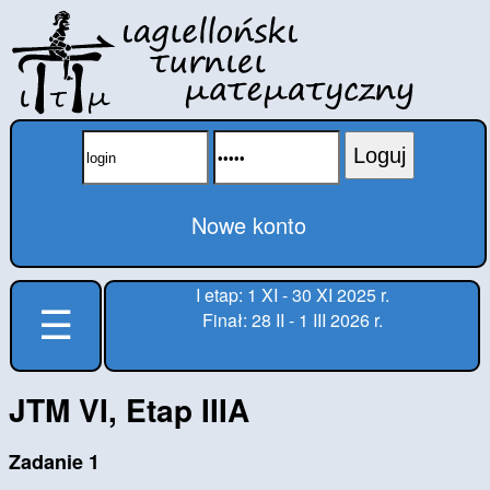
Loguj
Nowe konto
I etap: 1 XI - 30 XI 2025 r.
☰
Finał: 28 II - 1 III 2026 r.
JTM VI, Etap IIIA
Zadanie 1