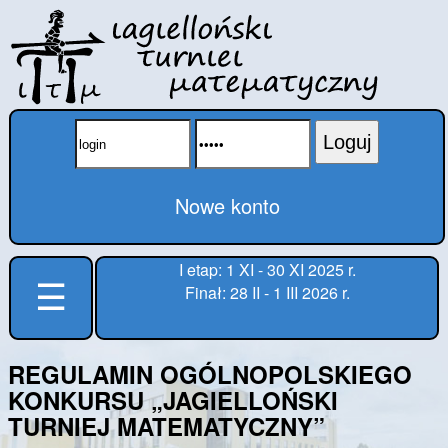
Loguj
Nowe konto
I etap: 1 XI - 30 XI 2025 r.
☰
Finał: 28 II - 1 III 2026 r.
REGULAMIN OGÓLNOPOLSKIEGO
KONKURSU „JAGIELLOŃSKI
TURNIEJ MATEMATYCZNY”